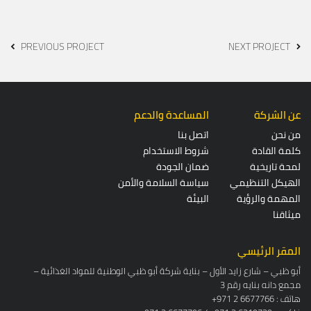
PREVIOUS PROJECT
NEXT PROJECT
عن الشركة
المساعدة والدعم
من نحن
اتصل بنا
كلمة القادة
شروط الاستخدام
لمحة تاريخية
ضمان الجودة
الهيكل التنظيمي
سياسة السلامة والأمن
المهمة والرؤية
البيئة
ميثاقنا
المقر الرئيسي
أبو ظبي – شارع زايد الأول – بناية شركة أبو ظبي الوطنية للمواد الغذائية –
مجمع دانه بنايه رقم 3
+971 2 6677766 : هاتف