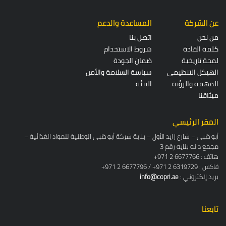
عن الشركة
المساعدة والدعم
من نحن
اتصل بنا
كلمة القادة
شروط الاستخدام
لمحة تاريخية
ضمان الجودة
الهيكل التنظيمي
سياسة السلامة والأمن
المهمة والرؤية
البيئة
ميثاقنا
المقر الرئيسي
أبو ظبي – شارع زايد الأول – بناية شركة أبو ظبي الوطنية للمواد الغذائية –
مجمع دانه بنايه رقم 3
+971 2 6677766 : هاتف
+971 2 6677796 / +971 2 6319729 : فاكس
: بريد إلكتروني
info@copri.ae
تابعنا