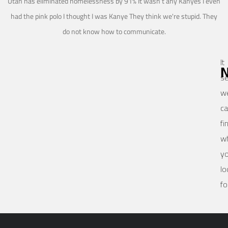
Utah has eliminated homelessness by 91% It wasn’t any Kanyes I even
had the pink polo I thought I was Kanye They think we're stupid. They
do not know how to communicate.
It
N
s
w
ca
fi
w
yo
lo
fo