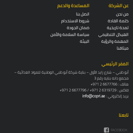
عن الشركة
المساعدة والدعم
من نحن
اتصل بنا
كلمة القادة
شروط الاستخدام
لمحة تاريخية
ضمان الجودة
الهيكل التنظيمي
سياسة السلامة والأمن
المهمة والرؤية
البيئة
ميثاقنا
المقر الرئيسي
أبو ظبي – شارع زايد الأول – بناية شركة أبو ظبي الوطنية للمواد الغذائية –
مجمع دانه بنايه رقم 3
+971 2 6677766 : هاتف
+971 2 6677796 / +971 2 6319729 : فاكس
: بريد إلكتروني
info@copri.ae
تابعنا
FACEBOOK