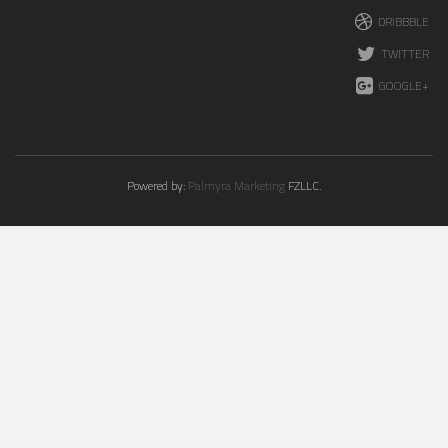
DRIBBBLE
TWITTER
GOOGLE+
Powered by:
Palmyra Marketing
FZLLC.