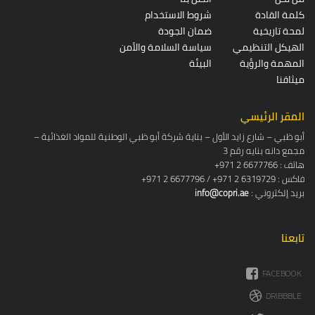
كلمة القادة
شروط الاستخدام
لمحة تاريخية
ضمان الجودة
الهيكل التنظيمي
سياسة السلامة والأمن
المهمة والرؤية
البيئة
ميثاقنا
المقر الرئيسي
أبو ظبي – شارع زايد الأول – بناية شركة أبو ظبي الوطنية للمواد الغذائية –
مجمع دانه بنايه رقم 3
+971 2 6677766 : هاتف
+971 2 6677796 / +971 2 6319729 : فاكس
: بريد إلكتروني
info@copri.ae
تابعنا
FACEBOOK
DRIBBBLE