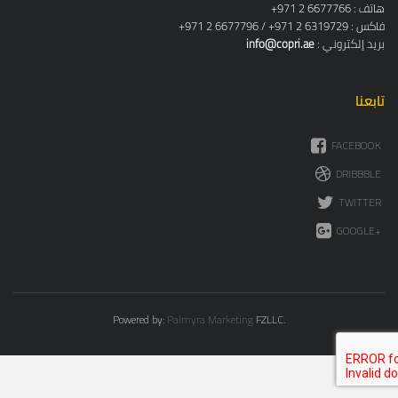
+971 2 6677766 : هاتف
+971 2 6677796 / +971 2 6319729 : فاكس
: بريد إلكتروني
info@copri.ae
تابعنا
FACEBOOK
DRIBBBLE
TWITTER
GOOGLE+
Powered by:
Palmyra Marketing
FZLLC.