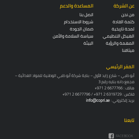
عن الشركة
المساعدة والدعم
من نحن
اتصل بنا
كلمة القادة
شروط الاستخدام
لمحة تاريخية
ضمان الجودة
الهيكل التنظيمي
سياسة السلامة والأمن
المهمة والرؤية
البيئة
ميثاقنا
المقر الرئيسي
أبو ظبي – شارع زايد الأول – بناية شركة أبو ظبي الوطنية للمواد الغذائية –
مجمع دانه بنايه رقم 3
+971 2 6677766 : هاتف
+971 2 6677796 / +971 2 6319729 : فاكس
: بريد إلكتروني
info@copri.ae
تابعنا
FACEBOOK